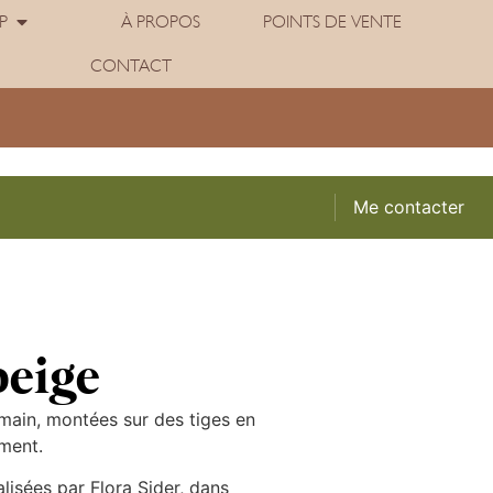
P
À PROPOS
POINTS DE VENTE
0
CONTACT
Me contacter
eige
 main, montées sur des tiges en
ément.
isées par Flora Sider, dans