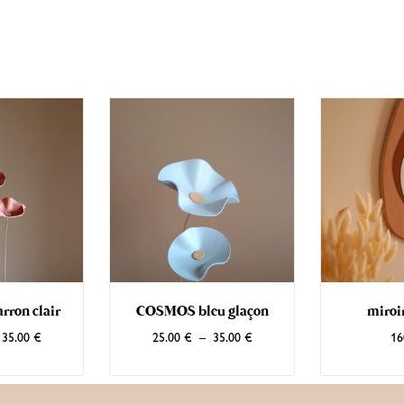
ron clair
COSMOS bleu glaçon
miro
35.00
€
25.00
€
–
35.00
€
16