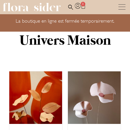
0
La boutique en ligne est fermée temporairement.
Univers Maison