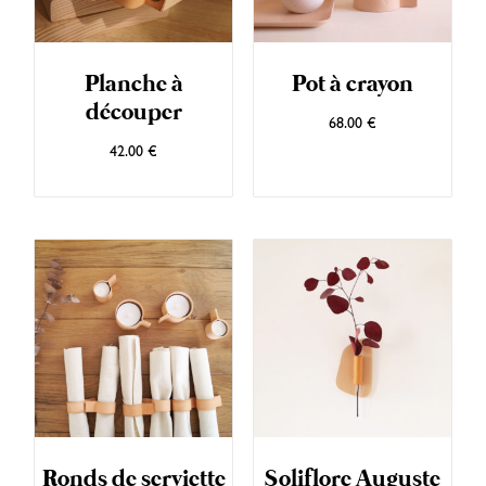
Planche à
Pot à crayon
découper
68.00
€
42.00
€
Ronds de serviette
Soliflore Auguste