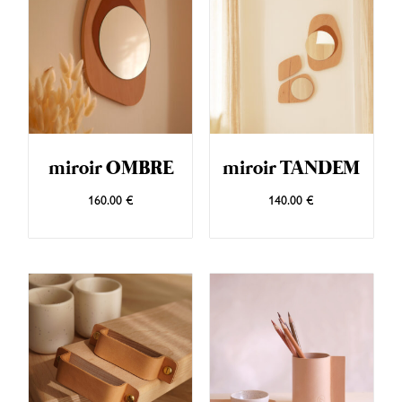
miroir OMBRE
miroir TANDEM
160.00
€
140.00
€