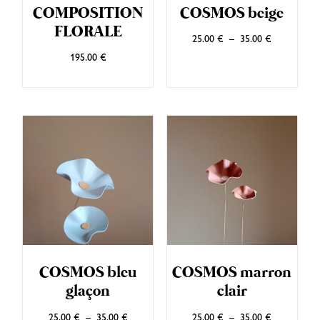
COMPOSITION
COSMOS beige
FLORALE
25.00
€
–
35.00
€
195.00
€
COSMOS bleu
COSMOS marron
glaçon
clair
25.00
€
–
35.00
€
25.00
€
–
35.00
€