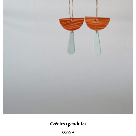
Créoles (pendule)
38.00
€