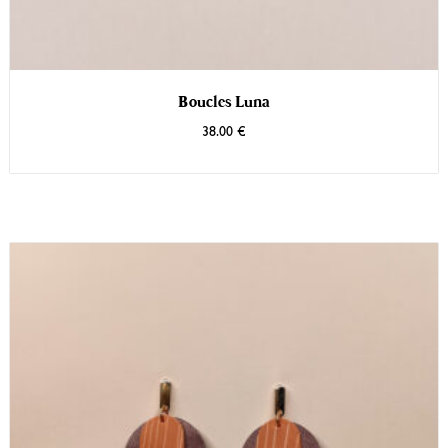
Boucles Luna
38.00
€